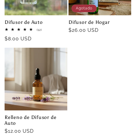
i
Agotado
ó
Difusor de Auto
Difusor de Hogar
n
Precio
$26.00 USD
12
(12)
reseñas
habitual
Precio
$8.00 USD
totales
:
habitual
Relleno de Difusor de
Auto
Precio
$12.00 USD