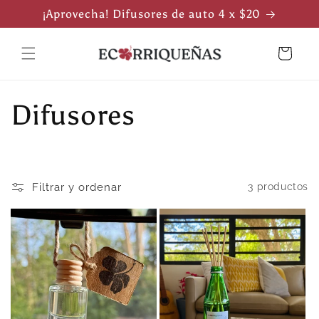
Ir
¡Aprovecha! Difusores de auto 4 x $20
directamente
al contenido
Carrito
C
Difusores
o
l
Filtrar y ordenar
3 productos
e
c
c