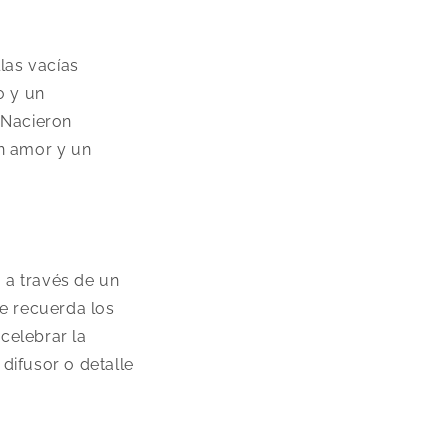
las vacías
o y un
 Nacieron
on amor y un
 a través de un
te recuerda los
 celebrar la
 difusor o detalle