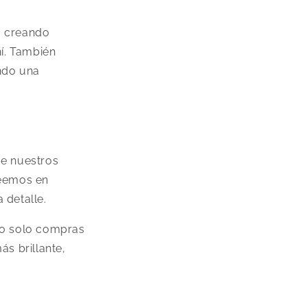
, creando
í. También
ndo una
ue nuestros
reemos en
 detalle.
no solo compras
ás brillante,