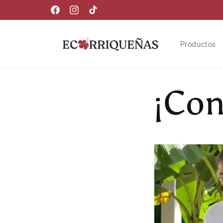
Ir
directamente
Facebook
Instagram
TikTok
al contenido
Productos
¡Co